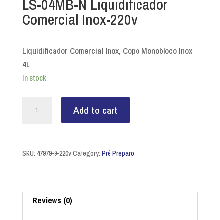
LS-04MB-N Liquidificador
Comercial Inox-220v
Liquidificador Comercial Inox, Copo Monobloco Inox
4L
In stock
LS-
Add to cart
04MB-
N
Liquidificador
SKU:
47979-9-220v
Category:
Pré Preparo
Comercial
Inox-
220v
quantity
Reviews (0)