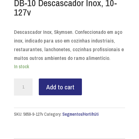
DB-10 Descascador Inox, 10-
127v
Descascador Inox, Skymsen. Confeccionado em aço
inox, indicado para uso em cozinhas industriais,
restaurantes, lanchonetes, cozinhas profissionais e
muitos outros ambientes do ramo alimentício.
In stock
DB-
Add to cart
10
Descascador
Inox,
SKU:
5659-9-127v
Category:
Segmentos/Hortifrúti
10-
127v
quantity