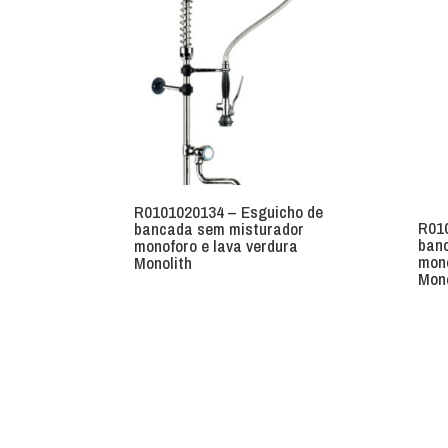
R0101020134 – Esguicho de
R01
bancada sem misturador
ban
monoforo e lava verdura
mono
Monolith
Mono