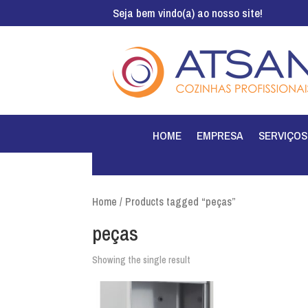
Seja bem vindo(a) ao nosso site!
HOME
EMPRESA
SERVIÇOS
Home
/ Products tagged “peças”
peças
Showing the single result