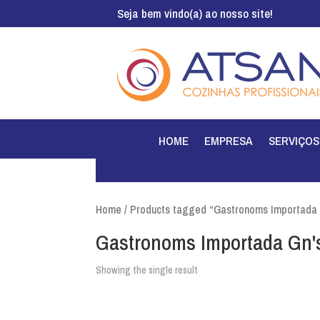
Seja bem vindo(a) ao nosso site!
HOME
EMPRESA
SERVIÇOS
Home
/ Products tagged “Gastronoms Importada
Gastronoms Importada Gn'
Showing the single result