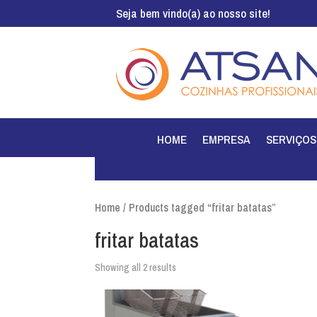
Seja bem vindo(a) ao nosso site!
HOME
EMPRESA
SERVIÇOS
Home
/ Products tagged “fritar batatas”
fritar batatas
Showing all 2 results